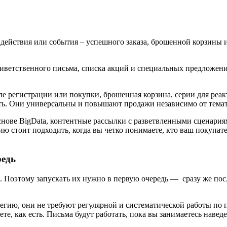
действия или события – успешного заказа, брошенной корзины и
риветственного письма, списка акций и специальных предложен
 регистрации или покупки, брошенная корзина, серии для реакт
ить. Они универсальны и повышают продажи независимо от темат
ове BigData, контентные рассылки с разветвленными сценариями
 стоит подходить, когда вы четко понимаете, кто ваш покупате
редь
Поэтому запускать их нужно в первую очередь — сразу же посл
егию, они не требуют регулярной и систематической работы по п
те, как есть. Письма будут работать, пока вы занимаетесь навед