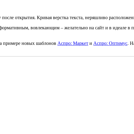
у после открытия. Кривая верстка текста, неряшливо расположе
формативным, вовлекающим – желательно на сайт и в идеале в пр
 на примере новых шаблонов
Аспро: Маркет
и
Аспро: Оптимус
. 