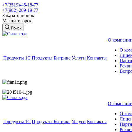
+7(3519)-45-18-77
+7(982)-289-19-77
Заказать звонок
Магнитогорск
Поиск
О компани
О ком
Лице
Продукты 1C
Продукты Битрикс
Услуги
Контакты
Парт
Рекви
Вопро
О компани
О ком
Лице
Продукты 1C
Продукты Битрикс
Услуги
Контакты
Парт
Рекви