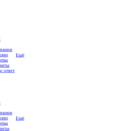
и
пании
нзии
Ещё
неры
зиты
с ответ
и
пании
нзии
Ещё
неры
зиты